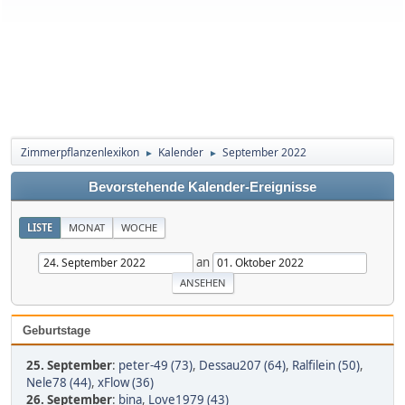
Zimmerpflanzenlexikon
Kalender
September 2022
►
►
Bevorstehende Kalender-Ereignisse
LISTE
MONAT
WOCHE
an
Geburtstage
25. September
:
peter-49 (73)
,
Dessau207 (64)
,
Ralfilein (50)
,
Nele78 (44)
,
xFlow (36)
26. September
:
bina
,
Love1979 (43)