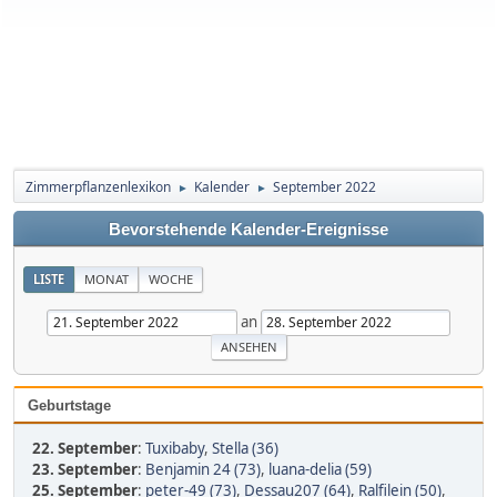
Zimmerpflanzenlexikon
Kalender
September 2022
►
►
Bevorstehende Kalender-Ereignisse
LISTE
MONAT
WOCHE
an
Geburtstage
22. September
:
Tuxibaby
,
Stella (36)
23. September
:
Benjamin 24 (73)
,
luana-delia (59)
25. September
:
peter-49 (73)
,
Dessau207 (64)
,
Ralfilein (50)
,