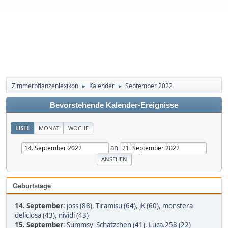
Zimmerpflanzenlexikon
Kalender
September 2022
►
►
Bevorstehende Kalender-Ereignisse
LISTE
MONAT
WOCHE
an
Geburtstage
14. September
:
joss (88)
,
Tiramisu (64)
,
jK (60)
,
monstera
deliciosa (43)
,
nividi (43)
15. September
:
Summsy_Schätzchen (41)
,
Luca.258 (22)