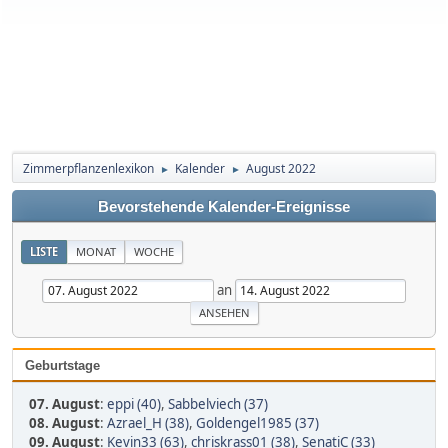
Zimmerpflanzenlexikon
Kalender
August 2022
►
►
Bevorstehende Kalender-Ereignisse
LISTE
MONAT
WOCHE
an
Geburtstage
07. August
:
eppi (40)
,
Sabbelviech (37)
08. August
:
Azrael_H (38)
,
Goldengel1985 (37)
09. August
:
Kevin33 (63)
,
chriskrass01 (38)
,
SenatiC (33)