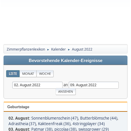
Zimmerpflanzenlexikon
Kalender
August 2022
►
►
Bevorstehende Kalender-Ereignisse
LISTE
MONAT
WOCHE
an
Geburtstage
02. August
:
Sonnenblumenschein (47)
,
Butterblömsche (44)
,
Adrastheia (37)
,
Kakteenfreak (36)
,
4stringplayer (34)
03. August
:
Patmar (38)
,
piccolaa (38)
,
swissgrower (29)