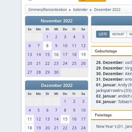
Zimmerpflanzenlexikon
Kalender
Dezember 2022
►
►
November 2022
So
Mo
Di
Mi
Do
Fr
Sa
LISTE
MONAT
W
1
2
3
4
5
6
7
8
9
10
11
12
Geburtstage
13
14
15
16
17
18
19
28. Dezember
:
usch
20
21
22
23
24
25
26
29. Dezember
:
Virg
27
28
29
30
30. Dezember
:
Aki
31. Dezember
:
ent
01. Januar
:
Andy (9
Dezember 2022
jacksparrowtru (33)
So
Mo
Di
Mi
Do
Fr
Sa
02. Januar
:
andiich 
1
2
3
04. Januar
:
Tobias1
4
5
6
7
8
9
10
Feiertage
11
12
13
14
15
16
17
New Year's (01. Jan
18
19
20
21
22
23
24