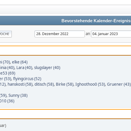
Bevorstehende Kalender-Ereignis
an
OCHE
i (70)
,
elke (64)
inia (40)
,
Lara (40)
,
slugslayer (40)
re53 (69)
er (53)
,
flyingcircus (52)
12)
,
hanskosti (58)
,
ditisch (58)
,
Birke (58)
,
Ighoothoo0 (53)
,
Gruener (43)
(59)
,
Sunny (38)
010 (36)
uar)