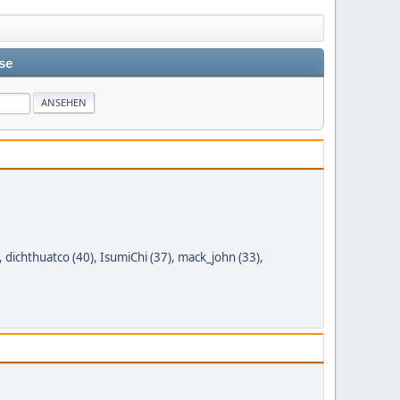
se
,
dichthuatco (40)
,
IsumiChi (37)
,
mack_john (33)
,