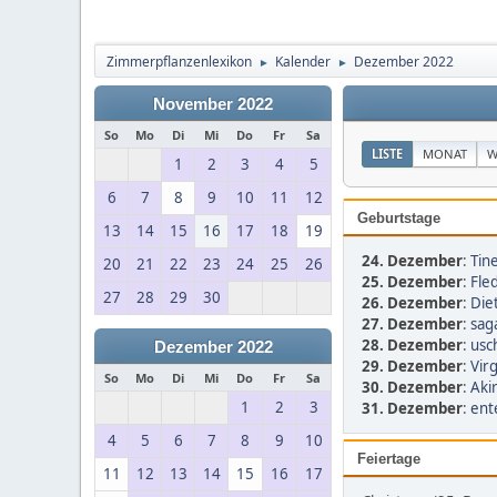
Zimmerpflanzenlexikon
Kalender
Dezember 2022
►
►
November 2022
So
Mo
Di
Mi
Do
Fr
Sa
LISTE
MONAT
W
1
2
3
4
5
6
7
8
9
10
11
12
Geburtstage
13
14
15
16
17
18
19
24. Dezember
:
Tin
20
21
22
23
24
25
26
25. Dezember
:
Fled
27
28
29
30
26. Dezember
:
Diet
27. Dezember
:
sag
28. Dezember
:
usch
Dezember 2022
29. Dezember
:
Virg
So
Mo
Di
Mi
Do
Fr
Sa
30. Dezember
:
Aki
1
2
3
31. Dezember
:
ent
4
5
6
7
8
9
10
Feiertage
11
12
13
14
15
16
17