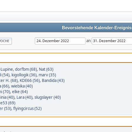
Bevorstehende Kalender-Ereignis
an
OCHE
eLupine
,
dorfbm (68)
,
Nat (63)
i (54)
,
kigollogik (36)
,
marv (35)
er H. (68)
,
KDE66 (56)
,
Bandida (43)
a (66)
,
wiebika (40)
i (70)
,
elke (64)
inia (40)
,
Lara (40)
,
slugslayer (40)
re53 (69)
er (53)
,
flyingcircus (52)