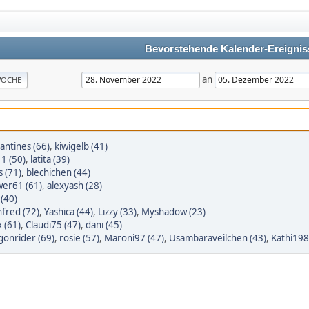
Bevorstehende Kalender-Ereignis
an
OCHE
lantines (66)
,
kiwigelb (41)
1 (50)
,
latita (39)
s (71)
,
blechichen (44)
wer61 (61)
,
alexyash (28)
 (40)
fred (72)
,
Yashica (44)
,
Lizzy (33)
,
Myshadow (23)
 (61)
,
Claudi75 (47)
,
dani (45)
gonrider (69)
,
rosie (57)
,
Maroni97 (47)
,
Usambaraveilchen (43)
,
Kathi198