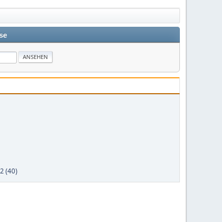
se
2 (40)