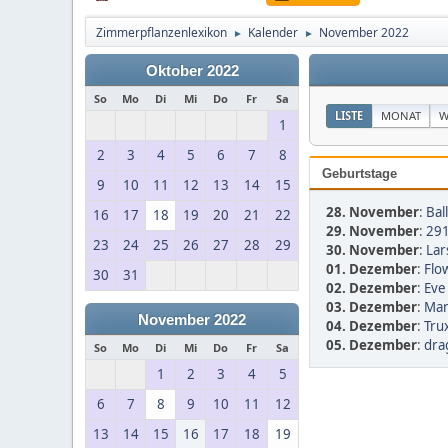
Zimmerpflanzenlexikon
Kalender
November 2022
►
►
Oktober 2022
So
Mo
Di
Mi
Do
Fr
Sa
LISTE
MONAT
W
1
2
3
4
5
6
7
8
Geburtstage
9
10
11
12
13
14
15
28. November
:
Bal
16
17
18
19
20
21
22
29. November
:
291
23
24
25
26
27
28
29
30. November
:
Lar
01. Dezember
:
Flo
30
31
02. Dezember
:
Eve
03. Dezember
:
Man
November 2022
04. Dezember
:
Trux
05. Dezember
:
dra
So
Mo
Di
Mi
Do
Fr
Sa
1
2
3
4
5
6
7
8
9
10
11
12
13
14
15
16
17
18
19