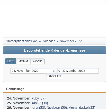
Zimmerpflanzenlexikon
Kalender
November 2022
►
►
Bevorstehende Kalender-Ereignisse
LISTE
MONAT
WOCHE
an
Geburtstage
24. November
:
Ruby (37)
25. November
:
kani23 (34)
26. November
:
Jörgi (53)
,
Nicebear (50)
,
kleinerdackel (35)