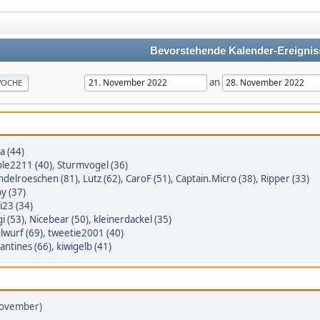
Bevorstehende Kalender-Ereignis
an
OCHE
a (44)
ole2211 (40)
,
Sturmvogel (36)
delroeschen (81)
,
Lutz (62)
,
CaroF (51)
,
Captain.Micro (38)
,
Ripper (33)
y (37)
i23 (34)
gi (53)
,
Nicebear (50)
,
kleinerdackel (35)
lwurf (69)
,
tweetie2001 (40)
lantines (66)
,
kiwigelb (41)
November)