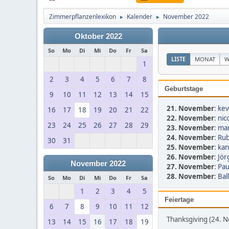
Zimmerpflanzenlexikon
Kalender
November 2022
►
►
Oktober 2022
So
Mo
Di
Mi
Do
Fr
Sa
LISTE
MONAT
W
1
2
3
4
5
6
7
8
Geburtstage
9
10
11
12
13
14
15
21. November
:
kev
16
17
18
19
20
21
22
22. November
:
nic
23
24
25
26
27
28
29
23. November
:
man
24. November
:
Rub
30
31
25. November
:
kan
26. November
:
Jör
November 2022
27. November
:
Pau
28. November
:
Bal
So
Mo
Di
Mi
Do
Fr
Sa
1
2
3
4
5
Feiertage
6
7
8
9
10
11
12
Thanksgiving (24. 
13
14
15
16
17
18
19