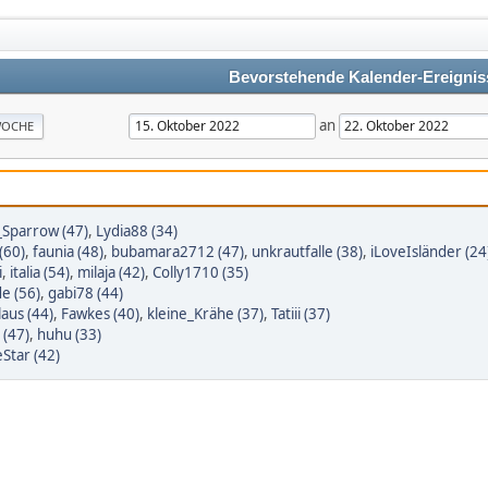
Bevorstehende Kalender-Ereignis
an
OCHE
_Sparrow (47)
,
Lydia88 (34)
(60)
,
faunia (48)
,
bubamara2712 (47)
,
unkrautfalle (38)
,
iLoveIsländer (24
i
,
italia (54)
,
milaja (42)
,
Colly1710 (35)
e (56)
,
gabi78 (44)
laus (44)
,
Fawkes (40)
,
kleine_Krähe (37)
,
Tatiii (37)
 (47)
,
huhu (33)
Star (42)