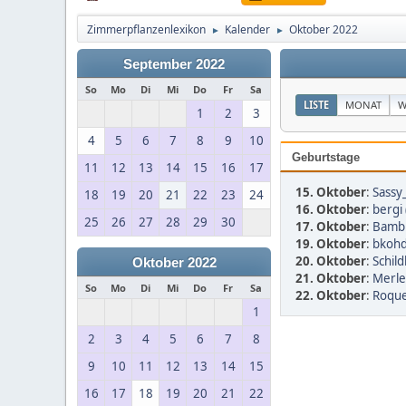
Zimmerpflanzenlexikon
Kalender
Oktober 2022
►
►
September 2022
So
Mo
Di
Mi
Do
Fr
Sa
LISTE
MONAT
W
1
2
3
4
5
6
7
8
9
10
Geburtstage
11
12
13
14
15
16
17
15. Oktober
:
Sassy
18
19
20
21
22
23
24
16. Oktober
:
bergi 
25
26
27
28
29
30
17. Oktober
:
Bamb
19. Oktober
:
bkohd
20. Oktober
:
Schild
Oktober 2022
21. Oktober
:
Merle
So
Mo
Di
Mi
Do
Fr
Sa
22. Oktober
:
Roque
1
2
3
4
5
6
7
8
9
10
11
12
13
14
15
16
17
18
19
20
21
22