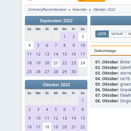
Zimmerpflanzenlexikon
Kalender
Oktober 2022
►
►
September 2022
So
Mo
Di
Mi
Do
Fr
Sa
LISTE
MONAT
W
1
2
3
4
5
6
7
8
9
10
Geburtstage
11
12
13
14
15
16
17
01. Oktober
:
Birke
18
19
20
21
22
23
24
02. Oktober
:
Zahnf
25
26
27
28
29
30
03. Oktober
:
stern
04. Oktober
:
nic76 
05. Oktober
:
gree
Oktober 2022
06. Oktober
:
Gnesk
So
Mo
Di
Mi
Do
Fr
Sa
07. Oktober
:
fckwfr
1
08. Oktober
:
Dirgis
2
3
4
5
6
7
8
9
10
11
12
13
14
15
16
17
18
19
20
21
22