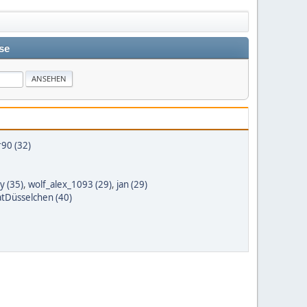
se
90 (32)
y (35)
,
wolf_alex_1093 (29)
,
jan (29)
atDüsselchen (40)