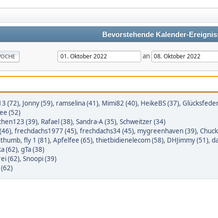
Bevorstehende Kalender-Ereignis
an
OCHE
13 (72)
,
Jonny (59)
,
ramselina (41)
,
Mimi82 (40)
,
HeikeBS (37)
,
Glücksfeder
ee (52)
chen123 (39)
,
Rafael (38)
,
Sandra-A (35)
,
Schweitzer (34)
(46)
,
frechdachs1977 (45)
,
frechdachs34 (45)
,
mygreenhaven (39)
,
Chuck
nthumb
,
fly 1 (81)
,
Apfelfee (65)
,
thietbidienelecom (58)
,
DHJimmy (51)
,
d
a (62)
,
gTa (38)
ei (62)
,
Snoopi (39)
 (62)