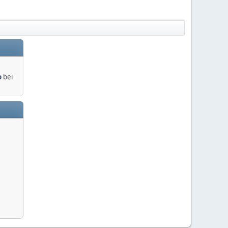
o
bei