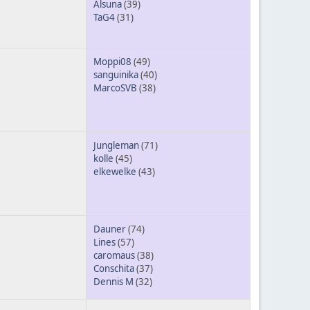
Alsuna
(39)
TaG4
(31)
Moppi08
(49)
sanguinika
(40)
MarcoSVB
(38)
Jungleman
(71)
kolle
(45)
elkewelke
(43)
Dauner
(74)
Lines
(57)
caromaus
(38)
Conschita
(37)
Dennis M
(32)