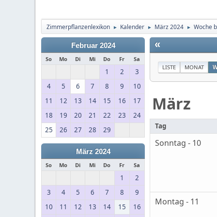
Zimmerpflanzenlexikon
Kalender
März 2024
Woche b
►
►
►
«
Februar 2024
So
Mo
Di
Mi
Do
Fr
Sa
LISTE
MONAT
W
1
2
3
4
5
6
7
8
9
10
März
11
12
13
14
15
16
17
18
19
20
21
22
23
24
Tag
25
26
27
28
29
Sonntag - 10
März 2024
So
Mo
Di
Mi
Do
Fr
Sa
1
2
3
4
5
6
7
8
9
Montag - 11
10
11
12
13
14
15
16