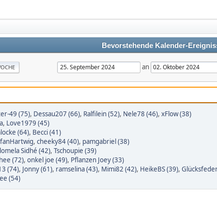
Bevorstehende Kalender-Ereignis
an
OCHE
er-49 (75)
,
Dessau207 (66)
,
Ralfilein (52)
,
Nele78 (46)
,
xFlow (38)
a
,
Love1979 (45)
alocke (64)
,
Becci (41)
efanHartwig
,
cheeky84 (40)
,
pamgabriel (38)
lomela Sidhé (42)
,
Tschoupie (39)
hee (72)
,
onkel joe (49)
,
Pflanzen Joey (33)
13 (74)
,
Jonny (61)
,
ramselina (43)
,
Mimi82 (42)
,
HeikeBS (39)
,
Glücksfeder
ee (54)