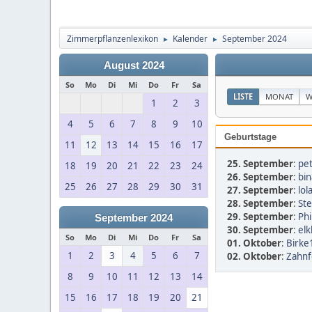
Zimmerpflanzenlexikon
Kalender
September 2024
►
►
August 2024
So
Mo
Di
Mi
Do
Fr
Sa
LISTE
MONAT
W
1
2
3
4
5
6
7
8
9
10
Geburtstage
11
12
13
14
15
16
17
25. September
:
pet
18
19
20
21
22
23
24
26. September
:
bin
25
26
27
28
29
30
31
27. September
:
lol
28. September
:
St
29. September
:
Phi
September 2024
30. September
:
elk
So
Mo
Di
Mi
Do
Fr
Sa
01. Oktober
:
Birke
1
2
3
4
5
6
7
02. Oktober
:
Zahnf
8
9
10
11
12
13
14
15
16
17
18
19
20
21