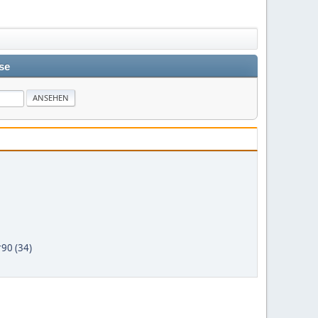
se
90 (34)