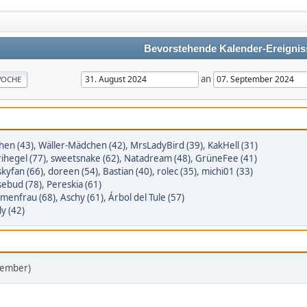
Bevorstehende Kalender-Ereignis
an
OCHE
hen (43)
,
Wäller-Mädchen (42)
,
MrsLadyBird (39)
,
KakHell (31)
ihegel (77)
,
sweetsnake (62)
,
Natadream (48)
,
GrüneFee (41)
kyfan (66)
,
doreen (54)
,
Bastian (40)
,
rolec (35)
,
michi01 (33)
sebud (78)
,
Pereskia (61)
umenfrau (68)
,
Aschy (61)
,
Árbol del Tule (57)
ly (42)
tember)