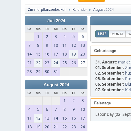
Zimmerpflanzenlexikon
Kalender
August 2024
►
►
Juli 2024
So
Mo
Di
Mi
Do
Fr
Sa
LISTE
MONAT
W
1
2
3
4
5
6
7
8
9
10
11
12
13
Geburtstage
14
15
16
17
18
19
20
31. August
:
mariec
21
22
23
24
25
26
27
01. September
:
Zür
28
29
30
31
02. September
:
hus
05. September
:
Ro
06. September
:
Bl
August 2024
07. September
:
Kel
So
Mo
Di
Mi
Do
Fr
Sa
1
2
3
Feiertage
4
5
6
7
8
9
10
Labor Day (02. Sep
11
12
13
14
15
16
17
18
19
20
21
22
23
24