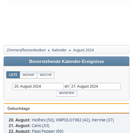
Zimmerpflanzenlexikon
Kalender
August 2024
►
►
Bevorstehende Kalender-Ereignisse
LISTE
MONAT
WOCHE
an
Geburtstage
20. August
:
Heilhex (50)
,
VWPOLO1982 (42)
,
Hermie (37)
21. August
:
Canis (33)
22. August
:
Pippi Pepper (60)