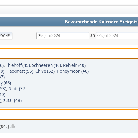
Bevorstehende Kalender-Ereignis
an
OCHE
6)
,
Thiehoff (45)
,
Schneereh (40)
,
Rehlein (40)
58)
,
Hackmett (55)
,
ChiVe (52)
,
Honeymoon (40)
37)
y (66)
(53)
,
Nibbl (37)
40)
)
,
zufall (48)
4. Juli)