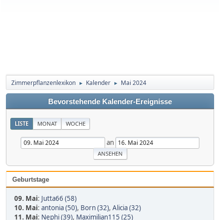
Zimmerpflanzenlexikon
Kalender
Mai 2024
►
►
Bevorstehende Kalender-Ereignisse
LISTE
MONAT
WOCHE
an
Geburtstage
09. Mai
:
Jutta66 (58)
10. Mai
:
antonia (50)
,
Born (32)
,
Alicia (32)
11. Mai
:
Nephi (39)
,
Maximilian115 (25)