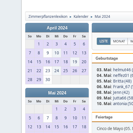
Zimmerpflanzenlexikon
Kalender
Mai 2024
►
►
April 2024
So
Mo
Di
Mi
Do
Fr
Sa
LISTE
MONAT
W
1
2
3
4
5
6
7
8
9
10
11
12
13
Geburtstage
14
15
16
17
18
19
20
03. Mai
:
helmut46 (
21
22
23
24
25
26
27
04. Mai
:
neffez01 (
28
29
30
05. Mai
:
Britta (48)
06. Mai
:
Frank_67 (
08. Mai
:
Jenn (42)
Mai 2024
09. Mai
:
Jutta66 (58
So
Mo
Di
Mi
Do
Fr
Sa
10. Mai
:
antonia (50
1
2
3
4
Feiertage
5
6
7
8
9
10
11
12
13
14
15
16
17
18
Cinco de Mayo (05. 