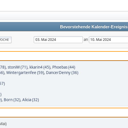
Bevorstehende Kalender-Ereignis
an
OCHE
78)
,
stoniW (71)
,
kkarin4 (45)
,
Phoebas (44)
66)
,
Wintergartenfee (59)
,
DancerDenny (36)
57)
)
)
,
Born (32)
,
Alicia (32)
Mai)