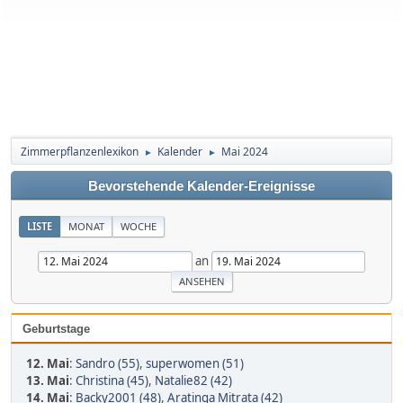
Zimmerpflanzenlexikon
Kalender
Mai 2024
►
►
Bevorstehende Kalender-Ereignisse
LISTE
MONAT
WOCHE
an
Geburtstage
12. Mai
:
Sandro (55)
,
superwomen (51)
13. Mai
:
Christina (45)
,
Natalie82 (42)
14. Mai
:
Backy2001 (48)
,
Aratinga Mitrata (42)