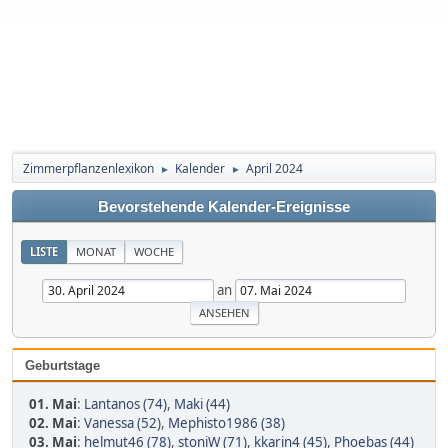
Zimmerpflanzenlexikon
Kalender
April 2024
►
►
Bevorstehende Kalender-Ereignisse
LISTE
MONAT
WOCHE
an
Geburtstage
01. Mai
:
Lantanos (74)
,
Maki (44)
02. Mai
:
Vanessa (52)
,
Mephisto1986 (38)
03. Mai
:
helmut46 (78)
,
stoniW (71)
,
kkarin4 (45)
,
Phoebas (44)