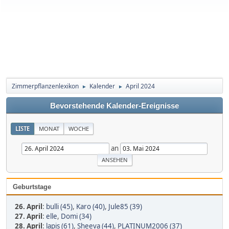
Zimmerpflanzenlexikon
Kalender
April 2024
►
►
Bevorstehende Kalender-Ereignisse
LISTE
MONAT
WOCHE
an
Geburtstage
26. April
:
bulli (45)
,
Karo (40)
,
Jule85 (39)
27. April
:
elle
,
Domi (34)
28. April
:
lapis (61)
,
Sheeva (44)
,
PLATINUM2006 (37)