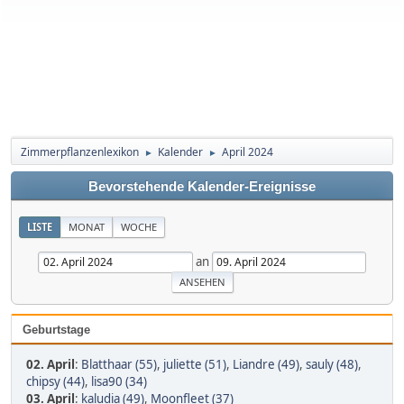
Zimmerpflanzenlexikon
Kalender
April 2024
►
►
Bevorstehende Kalender-Ereignisse
LISTE
MONAT
WOCHE
an
Geburtstage
02. April
:
Blatthaar (55)
,
juliette (51)
,
Liandre (49)
,
sauly (48)
,
chipsy (44)
,
lisa90 (34)
03. April
:
kaludia (49)
,
Moonfleet (37)