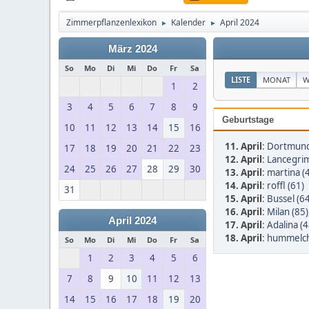
Zimmerpflanzenlexikon
Kalender
April 2024
►
►
März 2024
So
Mo
Di
Mi
Do
Fr
Sa
LISTE
MONAT
W
1
2
3
4
5
6
7
8
9
Geburtstage
10
11
12
13
14
15
16
11. April
:
Dortmund
17
18
19
20
21
22
23
12. April
:
Lancegrim
24
25
26
27
28
29
30
13. April
:
martina (
14. April
:
roffl (61)
31
15. April
:
Bussel (64
16. April
:
Milan (85)
April 2024
17. April
:
Adalina (4
18. April
:
hummelch
So
Mo
Di
Mi
Do
Fr
Sa
1
2
3
4
5
6
7
8
9
10
11
12
13
14
15
16
17
18
19
20