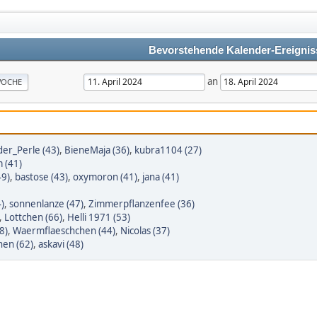
Bevorstehende Kalender-Ereignis
an
OCHE
er_Perle (43)
,
BieneMaja (36)
,
kubra1104 (27)
 (41)
49)
,
bastose (43)
,
oxymoron (41)
,
jana (41)
)
,
sonnenlanze (47)
,
Zimmerpflanzenfee (36)
,
Lottchen (66)
,
Helli 1971 (53)
8)
,
Waermflaeschchen (44)
,
Nicolas (37)
en (62)
,
askavi (48)