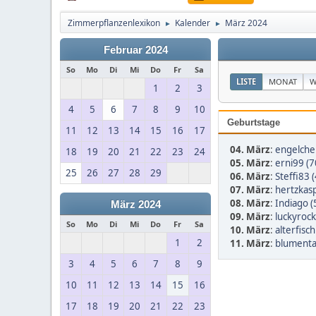
Zimmerpflanzenlexikon
Kalender
März 2024
►
►
Februar 2024
So
Mo
Di
Mi
Do
Fr
Sa
LISTE
MONAT
W
1
2
3
4
5
6
7
8
9
10
Geburtstage
11
12
13
14
15
16
17
04. März
:
engelche
18
19
20
21
22
23
24
05. März
:
erni99 (7
25
26
27
28
29
06. März
:
Steffi83 
07. März
:
hertzkasp
08. März
:
Indiago (
März 2024
09. März
:
luckyrock
So
Mo
Di
Mi
Do
Fr
Sa
10. März
:
alterfisch
1
2
11. März
:
blumenta
3
4
5
6
7
8
9
10
11
12
13
14
15
16
17
18
19
20
21
22
23