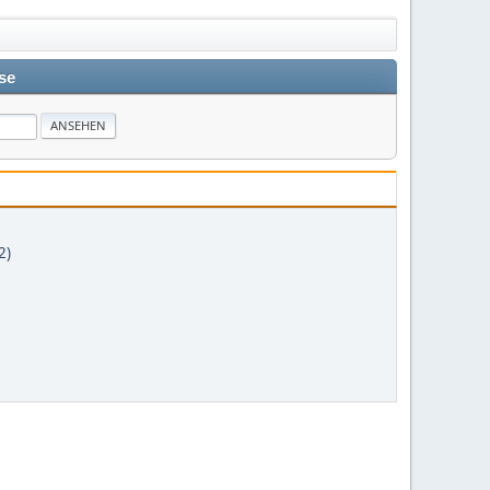
se
2)