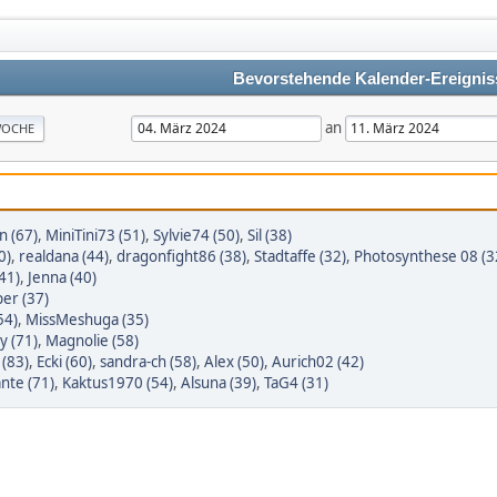
Bevorstehende Kalender-Ereignis
an
OCHE
n (67)
,
MiniTini73 (51)
,
Sylvie74 (50)
,
Sil (38)
0)
,
realdana (44)
,
dragonfight86 (38)
,
Stadtaffe (32)
,
Photosynthese 08 (3
(41)
,
Jenna (40)
er (37)
54)
,
MissMeshuga (35)
y (71)
,
Magnolie (58)
 (83)
,
Ecki (60)
,
sandra-ch (58)
,
Alex (50)
,
Aurich02 (42)
nte (71)
,
Kaktus1970 (54)
,
Alsuna (39)
,
TaG4 (31)