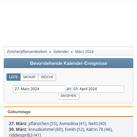
Zimmerpflanzenlexikon
Kalender
März 2024
►
►
Bevorstehende Kalender-Ereignisse
LISTE
MONAT
WOCHE
an
Geburtstage
27. März
:
pflänzchen (55)
,
Asmodina (41)
,
Netti (40)
30. März
:
kreuzkümmel (60)
,
Evelin (52)
,
Katrin 78 (46)
,
riddlesgirl83 (41)