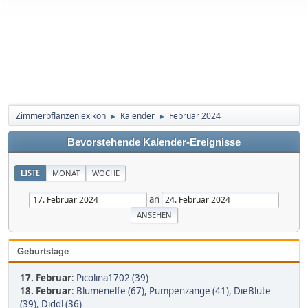
Zimmerpflanzenlexikon
Kalender
Februar 2024
►
►
Bevorstehende Kalender-Ereignisse
LISTE
MONAT
WOCHE
an
Geburtstage
17. Februar
:
Picolina1702 (39)
18. Februar
:
Blumenelfe (67)
,
Pumpenzange (41)
,
DieBlüte
(39)
,
Diddl (36)