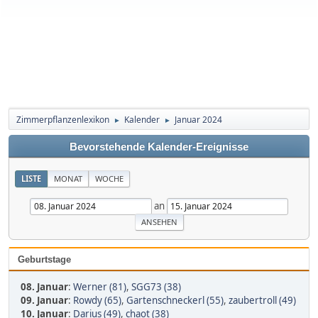
Zimmerpflanzenlexikon
Kalender
Januar 2024
►
►
Bevorstehende Kalender-Ereignisse
LISTE
MONAT
WOCHE
an
Geburtstage
08. Januar
:
Werner (81)
,
SGG73 (38)
09. Januar
:
Rowdy (65)
,
Gartenschneckerl (55)
,
zaubertroll (49)
10. Januar
:
Darius (49)
,
chaot (38)