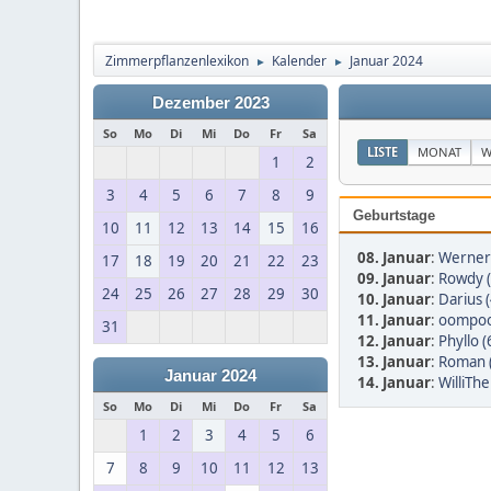
Zimmerpflanzenlexikon
Kalender
Januar 2024
►
►
Dezember 2023
So
Mo
Di
Mi
Do
Fr
Sa
LISTE
MONAT
W
1
2
3
4
5
6
7
8
9
Geburtstage
10
11
12
13
14
15
16
08. Januar
:
Werner 
17
18
19
20
21
22
23
09. Januar
:
Rowdy (
24
25
26
27
28
29
30
10. Januar
:
Darius 
11. Januar
:
oompoo
31
12. Januar
:
Phyllo (
13. Januar
:
Roman 
Januar 2024
14. Januar
:
WilliTh
So
Mo
Di
Mi
Do
Fr
Sa
1
2
3
4
5
6
7
8
9
10
11
12
13