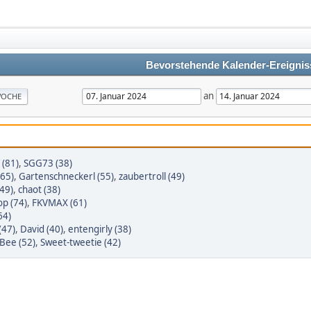
Bevorstehende Kalender-Ereignis
an
OCHE
(81)
,
SGG73 (38)
65)
,
Gartenschneckerl (55)
,
zaubertroll (49)
(49)
,
chaot (38)
p (74)
,
FKVMAX (61)
64)
(47)
,
David (40)
,
entengirly (38)
eBee (52)
,
Sweet-tweetie (42)