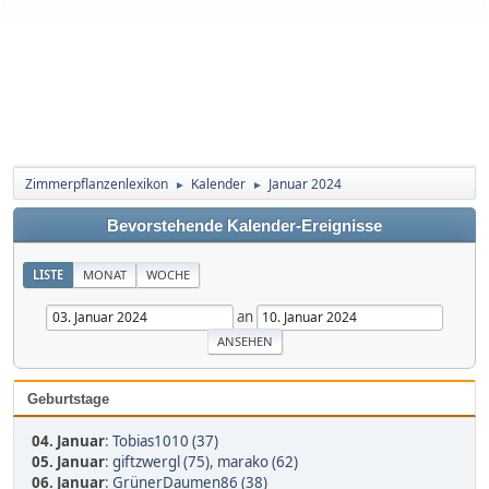
Zimmerpflanzenlexikon
Kalender
Januar 2024
►
►
Bevorstehende Kalender-Ereignisse
LISTE
MONAT
WOCHE
an
Geburtstage
04. Januar
:
Tobias1010 (37)
05. Januar
:
giftzwergl (75)
,
marako (62)
06. Januar
:
GrünerDaumen86 (38)