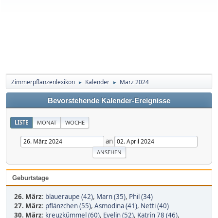
Zimmerpflanzenlexikon
Kalender
März 2024
►
►
Bevorstehende Kalender-Ereignisse
LISTE
MONAT
WOCHE
an
Geburtstage
26. März
:
blaueraupe (42)
,
Marn (35)
,
Phil (34)
27. März
:
pflänzchen (55)
,
Asmodina (41)
,
Netti (40)
30. März
:
kreuzkümmel (60)
,
Evelin (52)
,
Katrin 78 (46)
,