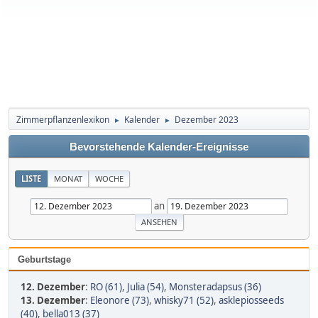
Zimmerpflanzenlexikon
Kalender
Dezember 2023
►
►
Bevorstehende Kalender-Ereignisse
LISTE
MONAT
WOCHE
an
Geburtstage
12. Dezember
:
RO (61)
,
Julia (54)
,
Monsteradapsus (36)
13. Dezember
:
Eleonore (73)
,
whisky71 (52)
,
asklepiosseeds
(40)
,
bella013 (37)