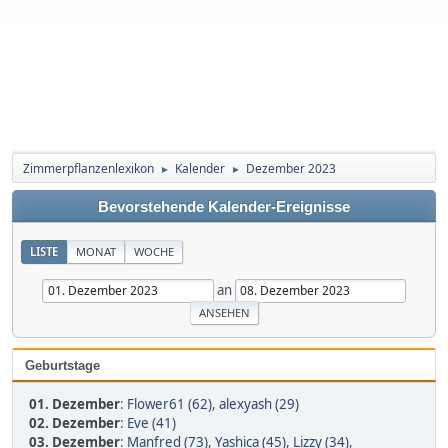
Zimmerpflanzenlexikon
Kalender
Dezember 2023
►
►
Bevorstehende Kalender-Ereignisse
LISTE
MONAT
WOCHE
an
Geburtstage
01. Dezember
:
Flower61 (62)
,
alexyash (29)
02. Dezember
:
Eve (41)
03. Dezember
:
Manfred (73)
,
Yashica (45)
,
Lizzy (34)
,