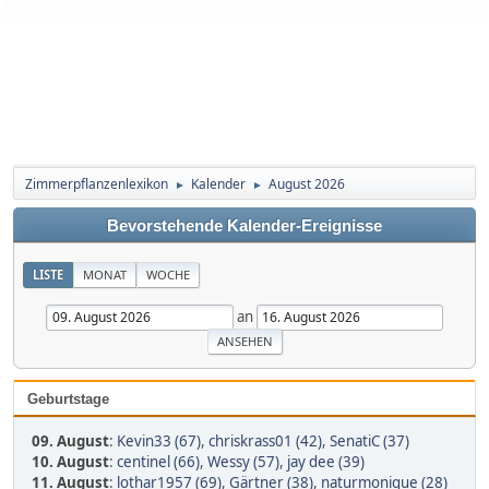
Zimmerpflanzenlexikon
Kalender
August 2026
►
►
Bevorstehende Kalender-Ereignisse
LISTE
MONAT
WOCHE
an
Geburtstage
09. August
:
Kevin33 (67)
,
chriskrass01 (42)
,
SenatiC (37)
10. August
:
centinel (66)
,
Wessy (57)
,
jay dee (39)
11. August
:
lothar1957 (69)
,
Gärtner (38)
,
naturmonique (28)