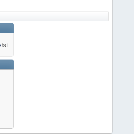
o
bei