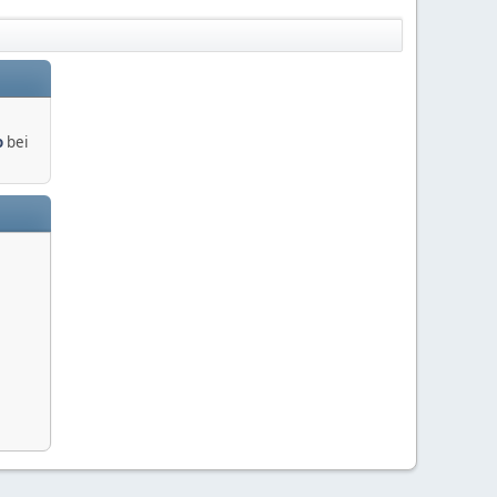
o
bei