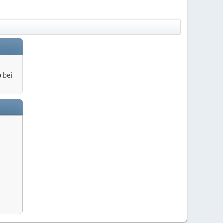
o
bei