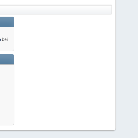
o
bei