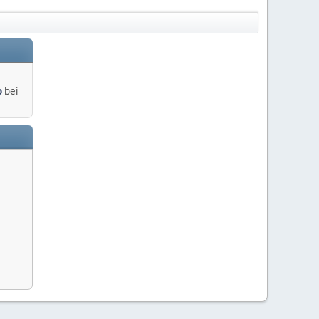
o
bei