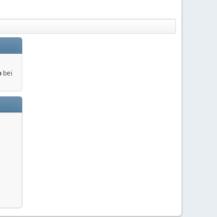
o
bei