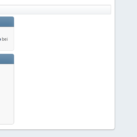
o
bei