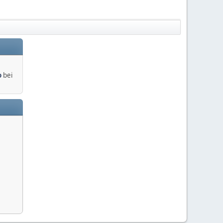
o
bei