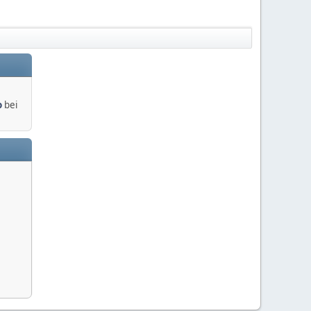
o
bei