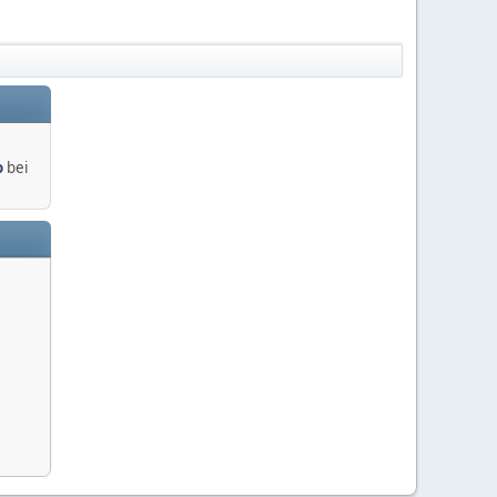
o
bei