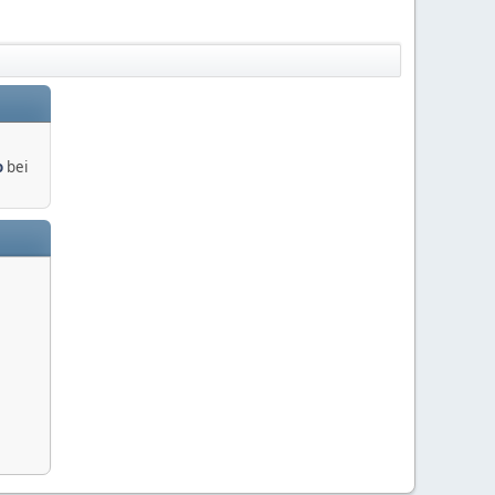
o
bei