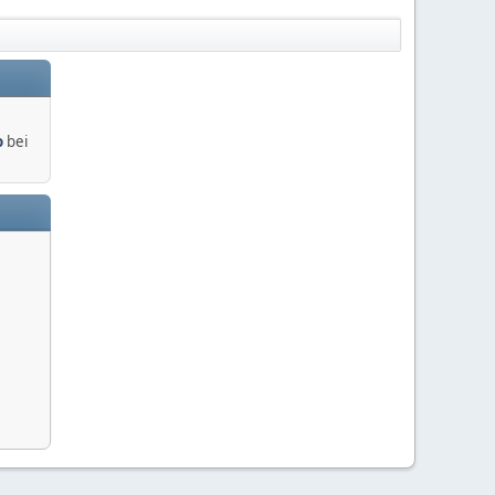
o
bei