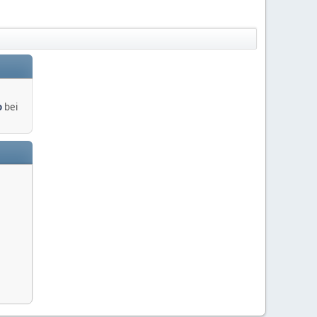
o
bei