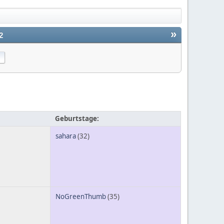
»
2
Geburtstage:
sahara
(32)
NoGreenThumb
(35)