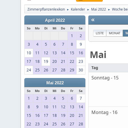
Zimmerpflanzenlexikon
Kalender
Mai 2022
Woche be
►
►
►
«
April 2022
So
Mo
Di
Mi
Do
Fr
Sa
LISTE
MONAT
W
1
2
3
4
5
6
7
8
9
Mai
10
11
12
13
14
15
16
17
18
19
20
21
22
23
Tag
24
25
26
27
28
29
30
Sonntag - 15
Mai 2022
So
Mo
Di
Mi
Do
Fr
Sa
1
2
3
4
5
6
7
8
9
10
11
12
13
14
Montag - 16
15
16
17
18
19
20
21
22
23
24
25
26
27
28