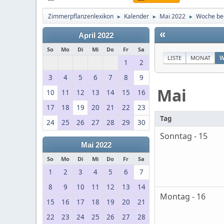
Zimmerpflanzenlexikon
Kalender
Mai 2022
Woche be
►
►
►
«
April 2022
So
Mo
Di
Mi
Do
Fr
Sa
LISTE
MONAT
W
1
2
3
4
5
6
7
8
9
Mai
10
11
12
13
14
15
16
17
18
19
20
21
22
23
Tag
24
25
26
27
28
29
30
Sonntag - 15
Mai 2022
So
Mo
Di
Mi
Do
Fr
Sa
1
2
3
4
5
6
7
8
9
10
11
12
13
14
Montag - 16
15
16
17
18
19
20
21
22
23
24
25
26
27
28