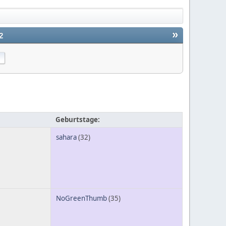
»
2
Geburtstage:
sahara
(32)
NoGreenThumb
(35)